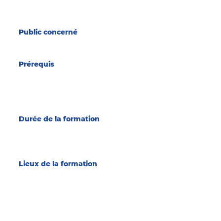
programme national REMC dans
l’objectif de passer l’examen du permis
de conduire B
Public concerné
Tous Publics
Prérequis
Avoir obtenu son examen du code de
la route
Avoir 16 ans
Savoir lire et écrire
Durée de la formation
Le nombre d'heures est déterminée
en fonction du test d'évaluation soit
un
minimum de 13 heures
Lieux de la formation
Agence du Mans
18 rue Robert Triger
72000 LE MANS
NOUS CONTACTER