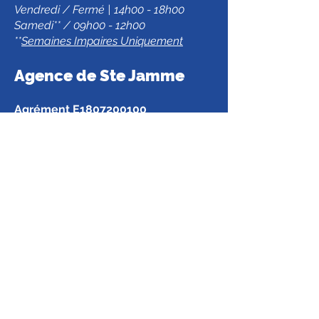
Vendredi / Fermé | 14h00 - 18h00
Samedi** / 09h00 - 12h00
**
Semaines Impaires Uniquement
Agence de Ste Jamm
e
Agrément E1807200100
Z.A. d’Antoigné,
72380 Ste-Jamme-Sur-Sarthe
02.43.29.44.93
Horaires du Bureau
Lundi / Fermé
Mardi / Fermé
Mercredi / 10h00 - 13h00 | 14h00 -
19h00
Jeudi / Fermé
Vendredi / 10h00 - 13h00 | 14h00 -
18h15
Samedi** / 09h00 - 12h00