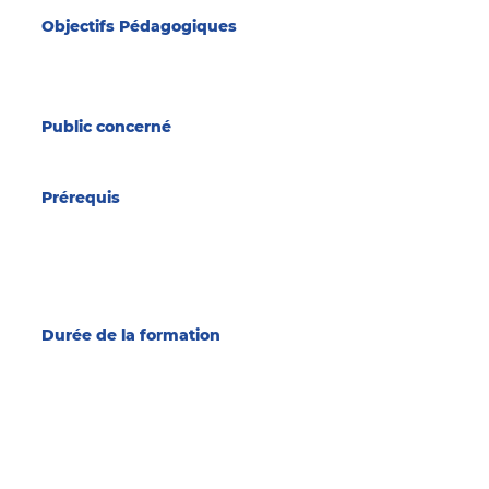
Objectifs Pédagogiques
Être capable de conduire dans l’objectif
de conduire dans de bonnes conditions
avec un accompagnateur
Public concerné
Tous Publics
Prérequis
Avoir 15 ans minimum
Avoir obtenu le code de la route
Savoir lire et écrire
Avoir l'accord des parents et de
l'assureur
Durée de la formation
Le nombre d'heures est
déterminé
en fonction du test d'évaluation
Le minimum est de
20 heures de
conduite avec un moniteur
. De plus,
il faut compter
2 heures
afin d'obtenir
l'autorisation de conduite avec un
accompagnateur.