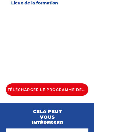
Lieux de la formation
Formation sur deux sites
Agence du Mans
18 rue Robert Triger
72000 LE MANS
tél.
02 43 81 85 77
Agence de Sainte Jamme
Za Antoigne
72380 STE JAMME SUR SARTHE
tél.
02 43 29 44 93
NOUS CONTACTER
TÉLÉCHARGER LE PROGRAMME DE LA FORMATION
CELA PEUT
VOUS
INTÉRESSER