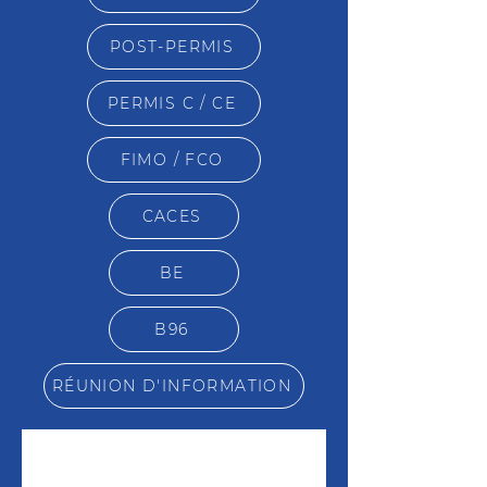
POST-PERMIS
PERMIS C / CE
FIMO / FCO
CACES
BE
B96
RÉUNION D'INFORMATION