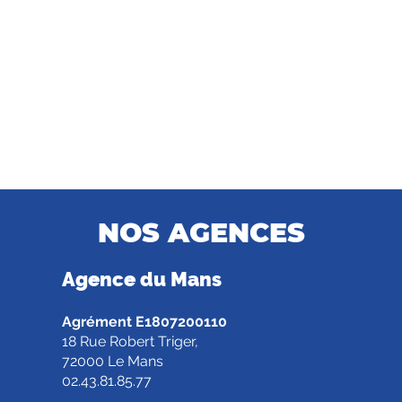
NOS AGENCES
Agence d
u Mans
Agrément E1807200110
18 Rue Robert Triger,
72000 Le Mans
02.43.81.85.77