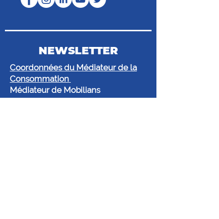
NEWSLETTER
Coordonnées du Médiateur de la
Consommation
Médiateur de Mobilians
43 bis route de Vaugirard, CS 80016,
92197 Meudon Cedex
@.
mediateur@mediateur-
mobilians.fr
www.mobilians.fr