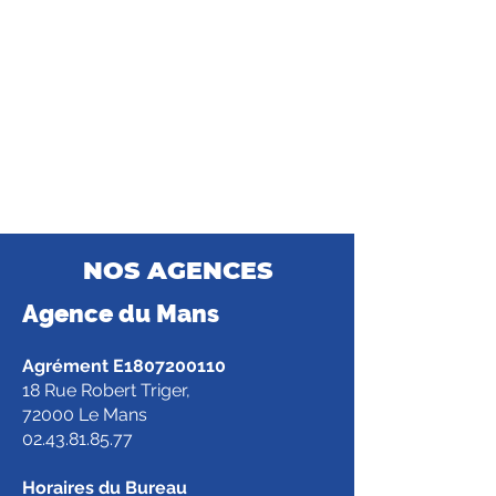
NOS AGENCES
Agence d
u Mans
Agrément E1807200110
18 Rue Robert Triger,
72000 Le Mans
02.43.81.85.77
Horaires du Bureau