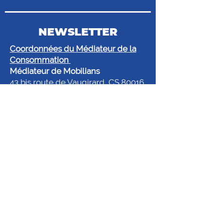
NEWSLETTER
Coordonnées du Médiateur de la
Consommation
Médiateur de Mobilians
43 bis route de Vaugirard, CS 80016,
92197 Meudon Cedex
@.
mediateur@mediateur-
mobilians.fr
www.mobilians.fr