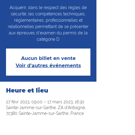
Acquérir, dans le respect des règles de
sécurité, les compétences techniques,
réglementaires, professionnelles et
relationnelles permettant de se présenter
aux épreuves d’examen du permis de la
catégorie D.
Aucun billet en vente
Voir d'autres événements
Heure et lieu
27 févr. 2023, 09:00 – 17 mars 2023, 16:30
Sainte-Jamme-sur-Sarthe, ZA d'Antoigné,
72380 Sainte-Jamme-sur-Sarthe, France