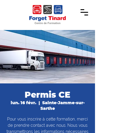
Permis CE
lun. 16 févr.
  |  
Sainte-Jamme-sur-
Sarthe
Pour vous inscrire à cette formation, merci
de prendre contact avec nous. Nous vous
transmettrons les informations nécessaires