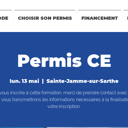
ODE
CHOISIR SON PERMIS
FINANCEMENT
Permis CE
lun. 13 mai
  |  
Sainte-Jamme-sur-Sarthe
vous inscrire à cette formation, merci de prendre contact avec
vous transmettrons les informations nécessaires à la finalisat
votre inscription.