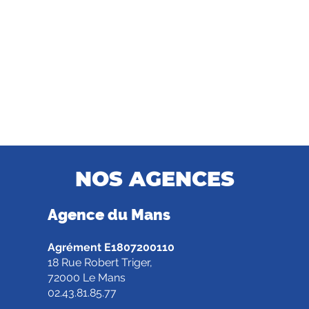
NOS AGENCES
Agence d
u Mans
Agrément E1807200110
18 Rue Robert Triger,
72000 Le Mans
02.43.81.85.77