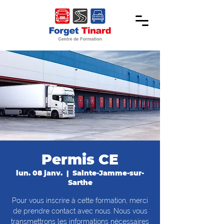
Permis CE
lun. 08 janv.
  |  
Sainte-Jamme-sur-
Sarthe
Pour vous inscrire à cette formation, merci
de prendre contact avec nous. Nous vous
transmettrons les informations nécessaires