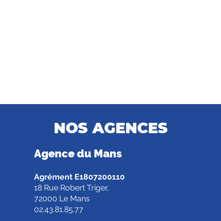
NOS AGENCES
Agence d
u Mans
Agrément E1807200110
18 Rue Robert Triger,
72000 Le Mans
02.43.81.85.77