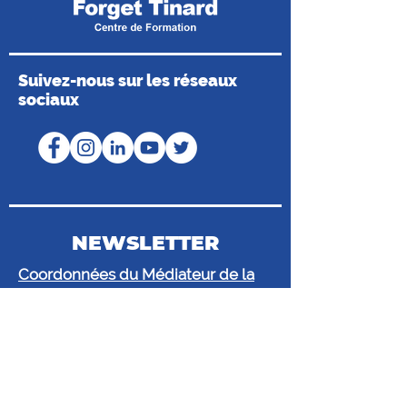
Suivez-nous sur les réseaux
sociaux
NEWSLETTER
Coordonnées du Médiateur de la
Consommation
Médiateur de Mobilians
43 bis route de Vaugirard, CS 80016,
92197 Meudon Cedex
@.
mediateur@mediateur-
mobilians.fr