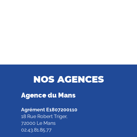
NOS AGENCES
Agence d
u Mans
Agrément E1807200110
18 Rue Robert Triger,
72000 Le Mans
02.43.81.85.77