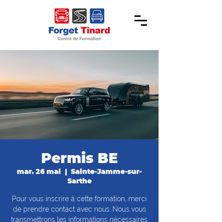
Permis BE
mar. 26 mai
  |  
Sainte-Jamme-sur-
Sarthe
Pour vous inscrire à cette formation, merci
de prendre contact avec nous. Nous vous
transmettrons les informations nécessaires