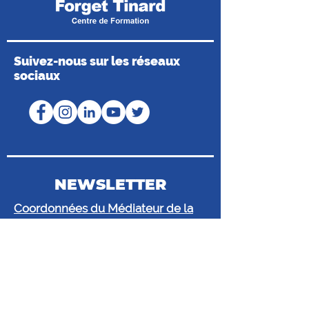
Suivez-nous sur les réseaux
sociaux
NEWSLETTER
Coordonnées du Médiateur de la
Consommation
Médiateur de Mobilians
43 bis route de Vaugirard, CS 80016,
92197 Meudon Cedex
@.
mediateur@mediateur-
mobilians.fr