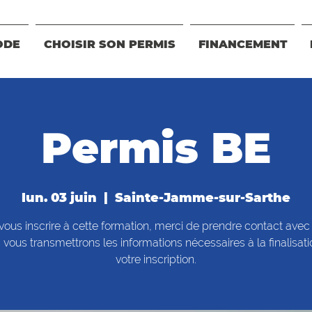
ODE
CHOISIR SON PERMIS
FINANCEMENT
Permis BE
lun. 03 juin
  |  
Sainte-Jamme-sur-Sarthe
vous inscrire à cette formation, merci de prendre contact avec
vous transmettrons les informations nécessaires à la finalisat
votre inscription.