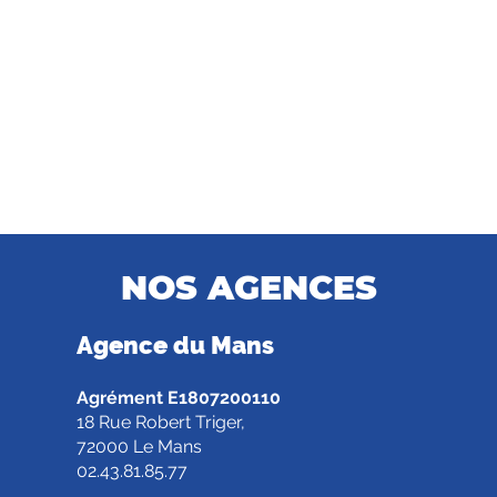
NOS AGENCES
Agence d
u Mans
Agrément E1807200110
18 Rue Robert Triger,
72000 Le Mans
02.43.81.85.77