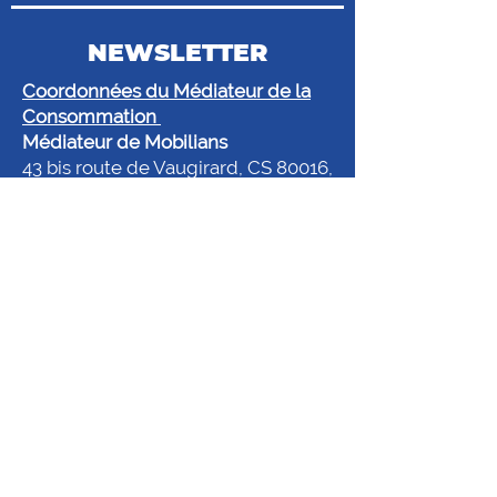
NEWSLETTER
Coordonnées du Médiateur de la
Consommation
Médiateur de Mobilians
43 bis route de Vaugirard, CS 80016,
92197 Meudon Cedex
@.
mediateur@mediateur-
mobilians.fr
www.mobilians.fr