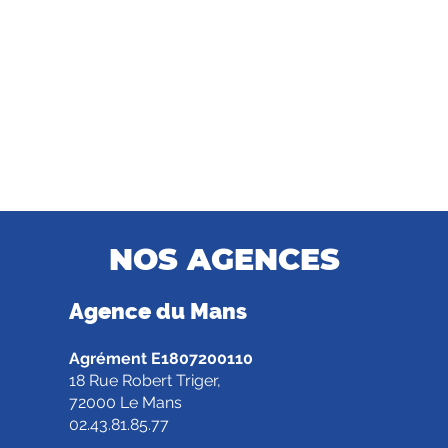
NOS AGENCES
Agence d
u Mans
Agrément E1807200110
18 Rue Robert Triger,
72000 Le Mans
02.43.81.85.77