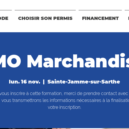
ODE
CHOISIR SON PERMIS
FINANCEMENT
MO Marchandi
lun. 16 nov.
  |  
Sainte-Jamme-sur-Sarthe
vous inscrire à cette formation, merci de prendre contact avec
vous transmettrons les informations nécessaires à la finalisat
votre inscription.