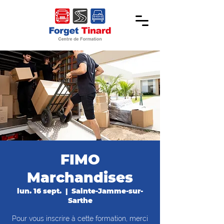
FIMO
Marchandises
lun. 16 sept.
  |  
Sainte-Jamme-sur-
Sarthe
Pour vous inscrire à cette formation, merci