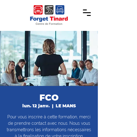
FCO
lun. 12 janv.
  |  
LE MANS
Pour vous inscrire à cette formation, merci
de prendre contact avec nous. Nous vous
transmettrons les informations nécessaires
à la finalisation de votre inscription.