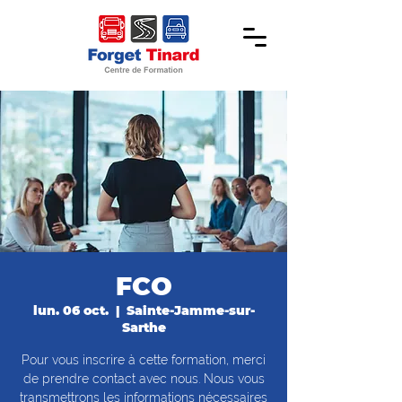
FCO
lun. 06 oct.
  |  
Sainte-Jamme-sur-
Sarthe
Pour vous inscrire à cette formation, merci
de prendre contact avec nous. Nous vous
transmettrons les informations nécessaires