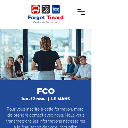
FCO
lun. 17 nov.
  |  
LE MANS
Pour vous inscrire à cette formation, merci
de prendre contact avec nous. Nous vous
transmettrons les informations nécessaires
à la finalisation de votre inscription.