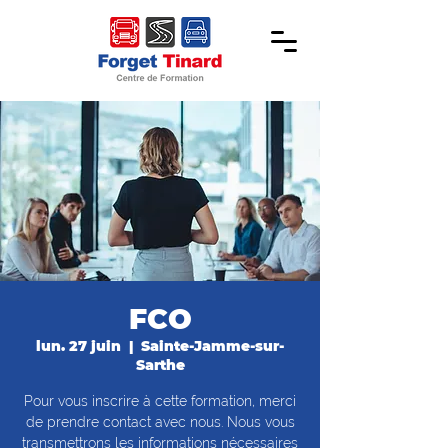
FCO
lun. 27 juin
  |  
Sainte-Jamme-sur-
Sarthe
Pour vous inscrire à cette formation, merci
de prendre contact avec nous. Nous vous
transmettrons les informations nécessaires