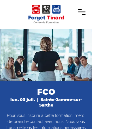
FCO
lun. 03 juil.
  |  
Sainte-Jamme-sur-
Sarthe
Pour vous inscrire à cette formation, merci
de prendre contact avec nous. Nous vous
transmettrons les informations nécessaires