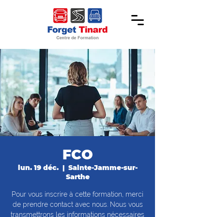
FCO
lun. 19 déc.
  |  
Sainte-Jamme-sur-
Sarthe
Pour vous inscrire à cette formation, merci
de prendre contact avec nous. Nous vous
transmettrons les informations nécessaires