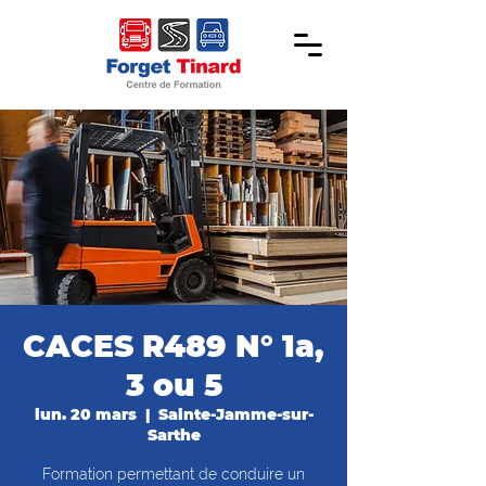
CACES R489 N° 1a,
3 ou 5
lun. 20 mars
  |  
Sainte-Jamme-sur-
Sarthe
Formation permettant de conduire un