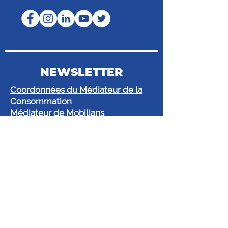
NEWSLETTER
Coordonnées du Médiateur de la
Consommation
Médiateur de Mobilians
43 bis route de Vaugirard, CS 80016,
92197 Meudon Cedex
@.
mediateur@mediateur-
mobilians.fr
www.mobilians.fr