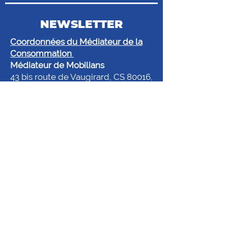
NEWSLETTER
Coordonnées du Médiateur de la
Consommation
Médiateur de Mobilians
43 bis route de Vaugirard, CS 80016,
92197 Meudon Cedex
@.
mediateur@mediateur-
mobilians.fr
www.mobilians.fr