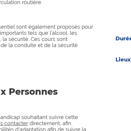
rculation routière
ans
Pour le
format
Permis
sentiel sont également proposés pour
dernier
importants tels que l’alcool, les
Durée
, la sécurité. Ces cours sont
de la conduite et de la sécurité
Selon l
Lieux
Format
Agenc
18 rue 
ux Personnes
72000
tél.
02 
Agenc
Za Ant
andicap souhaitant suivre cette
72380
s contacter
directement, afin
tél.
02 
lités d'adaptation afin de suivre la