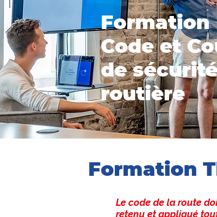
Formation
Code et Co
de sécurit
routière
Formation T
Le code de la route d
retenu et appliqué tou