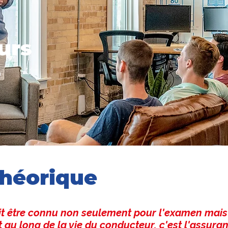
urs
é
héorique
oit être connu non seulement pour l'examen mai
t au long de la vie du conducteur, c'est l'assura