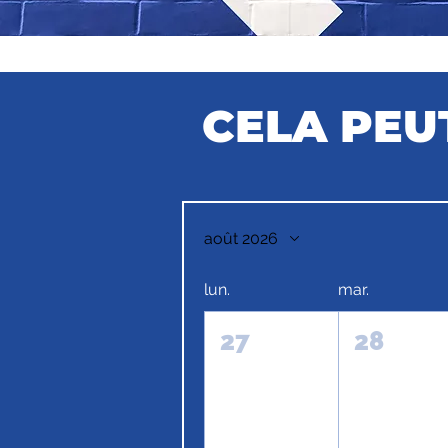
CELA PEU
août 2026
lun.
mar.
27
28