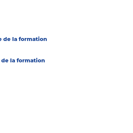
s personnes qui effectuent une
ion au groupe lourds (Permis C,
 CE ou Permis BE) dès que leur
 permis obtenu à plus de 5 ans
 de la formation
a formation choisie
 de la formation
ion sur deux sites
e du Mans
Robert Triger
 LE MANS
43 81 85 77
e de Sainte Jamme
oigne
 STE JAMME SUR SARTHE
43 29 44 93