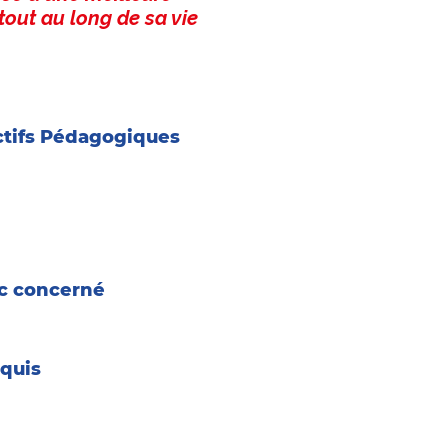
tout au long de sa vie
tifs Pédagogiques
apable de passer l’examen
que dit ETG avec un maximum de
utes sur 40 questions
un comportement responsable et
ate
c concerné
ublics
quis
n Permis AAC : avoir minimum 15
e permis B : avoir minimum 16