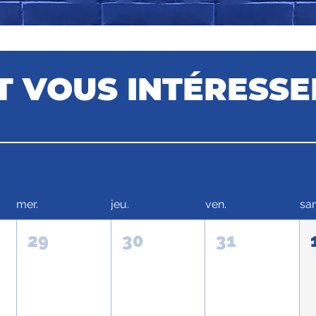
T VOUS INTÉRESSE
mer.
jeu.
ven.
sa
29
30
31