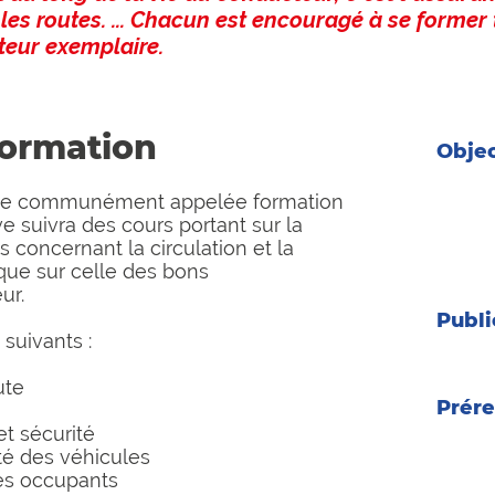
 les routes. ... Chacun est encouragé à se former 
teur exemplaire.
formation
Objec
Être c
ique communément appelée formation
théori
ve suivra des cours portant sur la
cinq fa
concernant la circulation et la
Avoir 
 que sur celle des bons
adequ
ur.
Publi
suivants :
Tous p
ute
Prére
t sécurité
Pour u
té des véhicules
ans
des occupants
Pour l