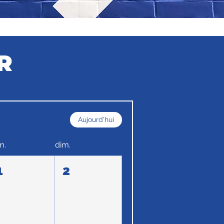
R
Aujourd'hui
m.
dim.
1
2